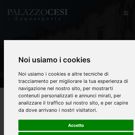
Privacy
Noi usiamo i cookies
Home
Privacy
Noi usiamo i cookies e altre tecniche di
tracciamento per migliorare la tua esperienza di
navigazione nel nostro sito, per mostrarti
contenuti personalizzati e annunci mirati, per
analizzare il traffico sul nostro sito, e per capire
da dove arrivano i nostri visitatori.
La presente informativa è resa ai sensi dell'art. 13
Accetto
Regolamento UE n. 2016/679 ("GDPR").