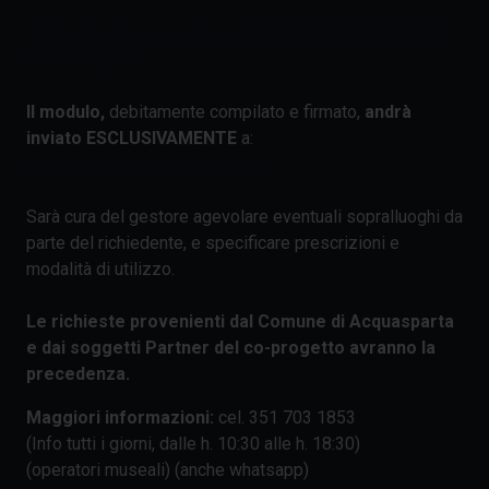
Clicca qui
per visualizzare la
MAPPA con le STANZE
del PALAZZO
Il modulo,
debitamente compilato e firmato,
andrà
inviato ESCLUSIVAMENTE
a:
infopalazzocesi@gmail.com
Sarà cura del gestore agevolare eventuali sopralluoghi da
parte del richiedente, e specificare prescrizioni e
modalità di utilizzo.
Le richieste provenienti dal Comune di Acquasparta
e dai soggetti Partner del co-progetto avranno la
precedenza.
Maggiori informazioni:
cel. 351 703 1853
(Info tutti i giorni, dalle h. 10:30 alle h. 18:30)
(operatori museali) (anche whatsapp)